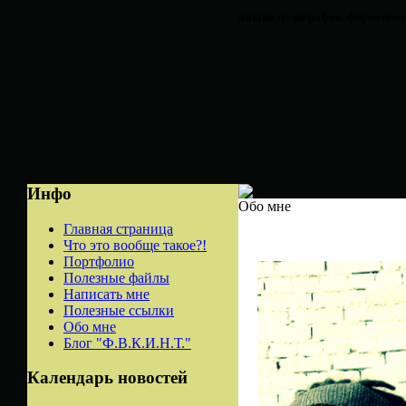
дизайн полиграфии, фирменного
Инфо
Обо мне
Главная страница
Что это вообще такое?!
Портфолио
Полезные файлы
Написать мне
Полезные ссылки
Обо мне
Блог "Ф.В.К.И.Н.Т."
Календарь новостей