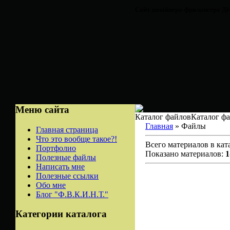
Сайт дизайнера-фрилансера Д
Меню сайта
Каталог файловКаталог ф
Главная
» Файлы
Главная страница
Что это вообще такое?!
Всего материалов в кат
Портфолио
Показано материалов:
1
Полезные файлы
Написать мне
Полезные ссылки
Обо мне
Блог "Ф.В.К.И.Н.Т."
Категории каталога