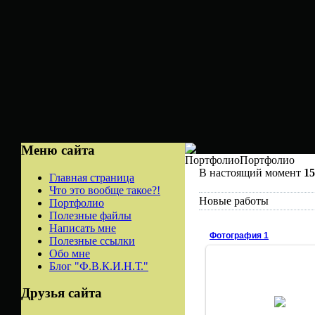
Меню сайта
ПортфолиоПортфолио
В настоящий момент
15
Главная страница
Что это вообще такое?!
Новые работы
Портфолио
Полезные файлы
Написать мне
Фотография 1
Полезные ссылки
Обо мне
Блог "Ф.В.К.И.Н.Т."
Друзья сайта
16.03.2008
Алексеич