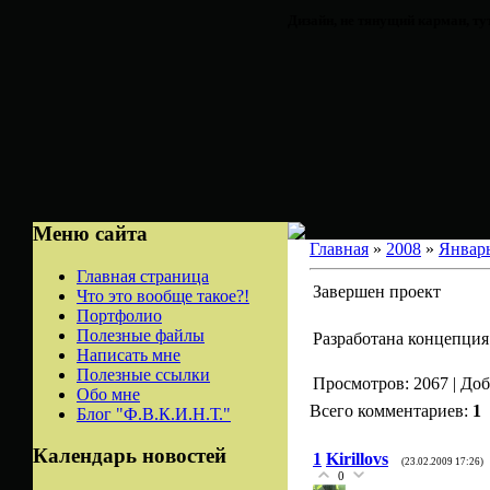
Дизайн, не тянущий карман, ту
Меню сайта
Главная
»
2008
»
Январ
Главная страница
Завершен проект
Что это вообще такое?!
Портфолио
Полезные файлы
Разработана концепция
Написать мне
Полезные ссылки
Просмотров: 2067 | До
Обо мне
Всего комментариев:
1
Блог "Ф.В.К.И.Н.Т."
Календарь новостей
1
Kirillovs
(23.02.2009 17:26)
0