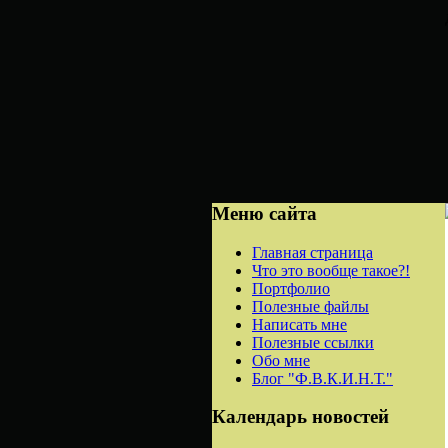
Меню сайта
Главная страница
Что это вообще такое?!
Портфолио
Полезные файлы
Написать мне
Полезные ссылки
Обо мне
Блог "Ф.В.К.И.Н.Т."
Календарь новостей