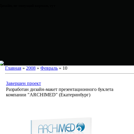
Дизайн, не тянущий карман, тут
Главная
»
2008
»
Февраль
»
10
Завершен проект
Разработан дизайн-макет презентационного буклета
компании "ARCHIMED" (Екатеринбург)