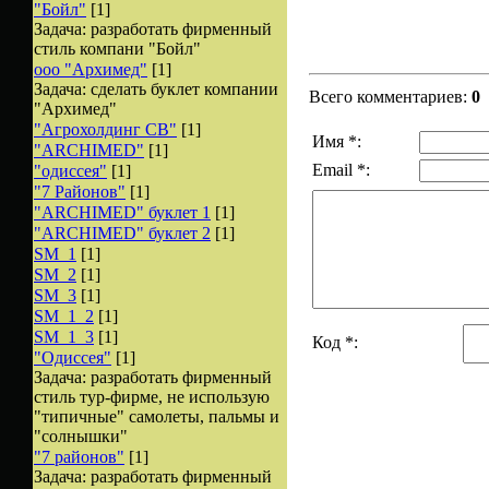
"Бойл"
[1]
Задача: разработать фирменный
стиль компани "Бойл"
ооо "Архимед"
[1]
Задача: сделать буклет компании
Всего комментариев:
0
"Архимед"
"Агрохолдинг СВ"
[1]
Имя *:
"ARCHIMED"
[1]
Email *:
"одиссея"
[1]
"7 Районов"
[1]
"ARCHIMED" буклет 1
[1]
"ARCHIMED" буклет 2
[1]
SM_1
[1]
SM_2
[1]
SM_3
[1]
SM_1_2
[1]
SM_1_3
[1]
Код *:
"Одиссея"
[1]
Задача: разработать фирменный
стиль тур-фирме, не использую
"типичные" самолеты, пальмы и
"солнышки"
"7 районов"
[1]
Задача: разработать фирменный