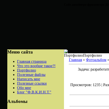
Сайт дизайнера-фрилансера Д
Меню сайта
ПортфолиоПортфолио
Главная
»
Фотоальбом
Главная страница
Что это вообще такое?!
Задача: разработа
Портфолио
Полезные файлы
Написать мне
Полезные ссылки
Просмотров: 1235 | Разм
Обо мне
Блог "Ф.В.К.И.Н.Т."
Альбомы